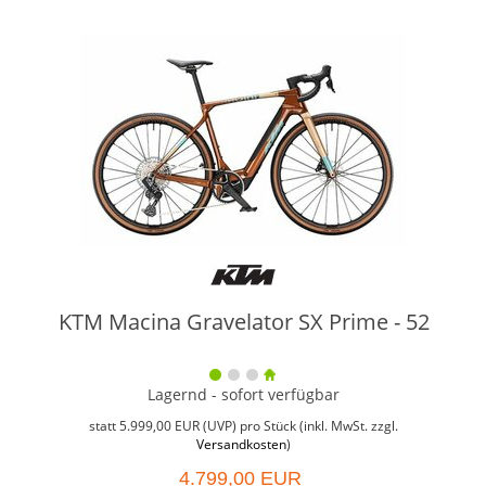
KTM Macina Gravelator SX Prime - 52
Lagernd - sofort verfügbar
Weit
Grö
statt
5.999,00 EUR
(
UVP
) pro Stück (inkl. MwSt. zzgl.
Versandkosten
)
4.799,00 EUR