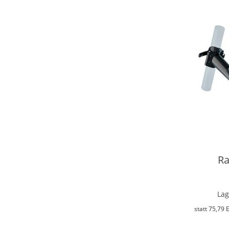
Gepäckträger
Pflege und Wartungsmittel
Pumpen
Trinkflaschen
Werkzeuge
FAHRRADTEILE
Ra
Lag
statt
75,79 