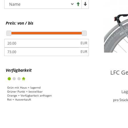
NEUHEITEN
FAHRRADZUBEHÖR
Preis: von / bis
Fahrradzubehör Bestseller
Schlösser
EUR
Beleuchtung
EUR
Flaschenhalter
Gepäckträgertaschen
Verfügbarkeit
LFC Ge
Fahrradhelme
Körbe
Grün mit Haus = lagernd
Lag
Grüner Punkt = bestellbar
Spiegel
Orange = Verfügbarkeit anfragen
Rot = Ausverkauft
pro Stück
Abdeckungen
Heim- und Rollentrainer
Fahrradcomputer