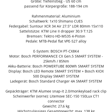
Größe: Tiefeinstieg - US 60 cm
passend für Körpergröße: 188-194 cm
Rahmenmaterial: Aluminium
Schaltwerk: 1x10 Shimano CUES
Federgabel: Suntour XCR 34 Air 27.5" LOR 80mm 15x110
Sattelstütze: KTM Line II dropper 30.9 T:125
Bremsen: Tektro HD-M535 4-Piston
Pedale: MTB-Pedal flat VPE-527 alloy
E-System: BOSCH PT-CX8K4
Motor: Bosch PERFORMANCE CX Gen.5 SMART SYSTEM -
25km/h / 85Nm
Akku-Batterie: Bosch POWERTUBE 800Wh SMART SYSTEM
Display: Bosch LED Remote SMART SYSTEM + Bosch KIOX
500 Display SMART SYSTEM
Ladegerät: Bosch Standard Charger 4A SMART SYSTEM
Gepäckträger: KTM Alumee snap-it 2.0/monkeyload rack clip
Scheinwerfer (vorne): Litemove SEC-150 150Lux CT1
connector
Gewicht: 27,6 kg
Höchstzulässiges Gesamtgewicht: max. 138 kg