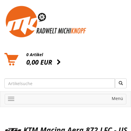
0 Artikel
0,00 EUR
Menü
KTM Macina Aera 872 LFC - US