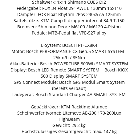
Schaltwerk: 1x11 Shimano CUES DI2
Federgabel: FOX 34 Float 29" AWL E 130mm 15x110
Dämpfer: FOX Float Rhythm 2Pos 230x57,5 125mm
Sattelstütze: KTM Comp II dropper internal 34.9 T:150
Bremsen: Shimano Deore M6100 / M6120 4-Piston
Pedale: MTB-Pedal flat VPE-527 alloy
E-System: BOSCH PT-CX8K4
Motor: Bosch PERFORMANCE CX Gen.5 SMART SYSTEM -
25km/h / 85Nm
Akku-Batterie: Bosch POWERTUBE 800Wh SMART SYSTEM
Display: Bosch LED Remote SMART SYSTEM + Bosch KIOX
500 Display SMART SYSTEM
GPS Connect Module: Bosch GPS Modul Smart System
(bereits verbaut)
Ladegerät: Bosch Standard Charger 4A SMART SYSTEM
Gepäckträger: KTM Racktime Alumee
Scheinwerfer (vorne): Litemove AE-200 170-200Lux
HighBeam
Gewicht: 29,2 kg
Höchstzulässiges Gesamtgewicht: max. 147 kg