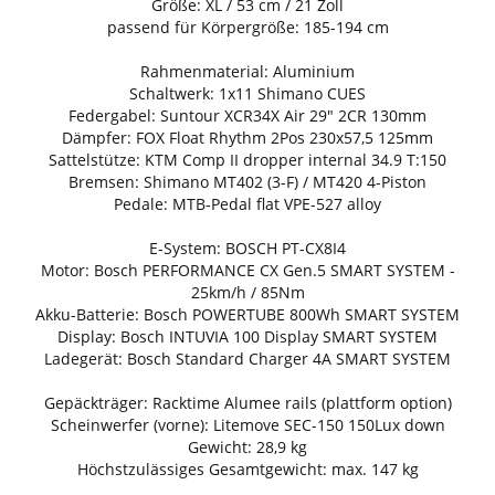
Größe: XL / 53 cm / 21 Zoll
passend für Körpergröße: 185-194 cm
Rahmenmaterial: Aluminium
Schaltwerk: 1x11 Shimano CUES
Federgabel: Suntour XCR34X Air 29" 2CR 130mm
Dämpfer: FOX Float Rhythm 2Pos 230x57,5 125mm
Sattelstütze: KTM Comp II dropper internal 34.9 T:150
Bremsen: Shimano MT402 (3-F) / MT420 4-Piston
Pedale: MTB-Pedal flat VPE-527 alloy
E-System: BOSCH PT-CX8I4
Motor: Bosch PERFORMANCE CX Gen.5 SMART SYSTEM -
25km/h / 85Nm
Akku-Batterie: Bosch POWERTUBE 800Wh SMART SYSTEM
Display: Bosch INTUVIA 100 Display SMART SYSTEM
Ladegerät: Bosch Standard Charger 4A SMART SYSTEM
Gepäckträger: Racktime Alumee rails (plattform option)
Scheinwerfer (vorne): Litemove SEC-150 150Lux down
Gewicht: 28,9 kg
Höchstzulässiges Gesamtgewicht: max. 147 kg