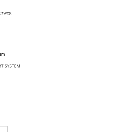
derweg
5Nm
ART SYSTEM