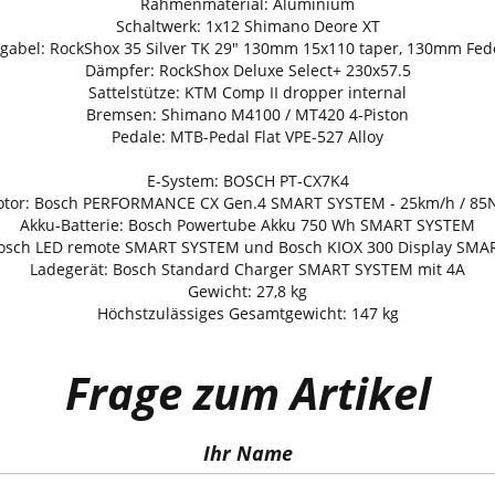
Rahmenmaterial: Aluminium
Schaltwerk: 1x12 Shimano Deore XT
gabel: RockShox 35 Silver TK 29" 130mm 15x110 taper, 130mm Fe
Dämpfer: RockShox Deluxe Select+ 230x57.5
Sattelstütze: KTM Comp II dropper internal
Bremsen: Shimano M4100 / MT420 4-Piston
Pedale: MTB-Pedal Flat VPE-527 Alloy
E-System: BOSCH PT-CX7K4
tor: Bosch PERFORMANCE CX Gen.4 SMART SYSTEM - 25km/h / 8
Akku-Batterie: Bosch Powertube Akku 750 Wh SMART SYSTEM
Bosch LED remote SMART SYSTEM und Bosch KIOX 300 Display SM
Ladegerät: Bosch Standard Charger SMART SYSTEM mit 4A
Gewicht: 27,8 kg
Höchstzulässiges Gesamtgewicht: 147 kg
Frage zum Artikel
Ihr Name