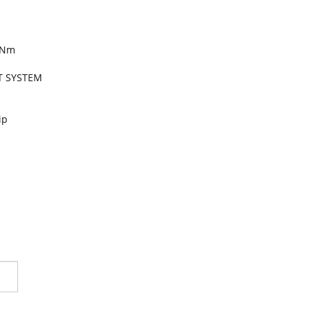
5Nm
RT SYSTEM
ip