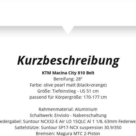
Kurzbeschreibung
KTM Macina City 810 Belt
Bereifung: 28"
Farbe: olive pearl matt (black+orange)
Größe: Tiefeinstieg - US 51 cm
passend für Körpergröße: 170-177 cm
Rahmenmaterial: Aluminium
Schaltwerk: Enviolo - Nabenschaltung
Federgabel: Suntour NCX32-E Air LO 15QLC Al 1 1/8, 63mm Federwe
Sattelstütze: Suntour SP17-NCX suspension 30.9/350
Bremsen: Magura MTC 2-Piston
Pedale: Trekking-Pedal VP-616 anti-slip
E-System: BOSCH PT-CX8K4