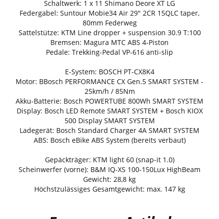
Schaltwerk: 1 x 11 Shimano Deore XT LG
Federgabel: Suntour Mobie34 Air 29" 2CR 15QLC taper,
80mm Federweg
Sattelstütze: KTM Line dropper + suspension 30.9 T:100
Bremsen: Magura MTC ABS 4-Piston
Pedale: Trekking-Pedal VP-616 anti-slip
E-System: BOSCH PT-CX8K4
Motor: BBosch PERFORMANCE CX Gen.5 SMART SYSTEM -
25km/h / 85Nm
Akku-Batterie: Bosch POWERTUBE 800Wh SMART SYSTEM
Display: Bosch LED Remote SMART SYSTEM + Bosch KIOX
500 Display SMART SYSTEM
Ladegerät: Bosch Standard Charger 4A SMART SYSTEM
ABS: Bosch eBike ABS System (bereits verbaut)
Gepäckträger: KTM light 60 (snap-it 1.0)
Scheinwerfer (vorne): B&M IQ-XS 100-150Lux HighBeam
Gewicht: 28,8 kg
Höchstzulässiges Gesamtgewicht: max. 147 kg