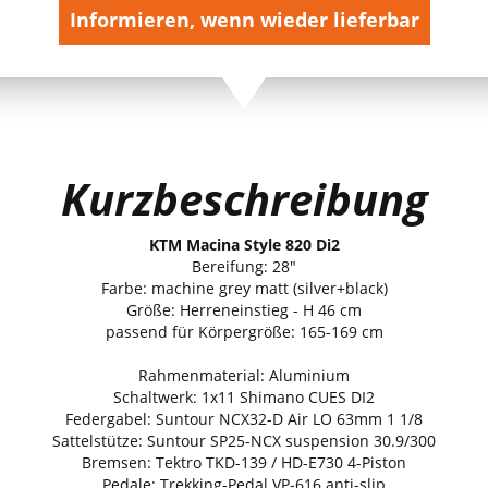
Informieren, wenn wieder lieferbar
Kurzbeschreibung
KTM Macina Style 820 Di2
Bereifung: 28"
Farbe: machine grey matt (silver+black)
Größe: Herreneinstieg - H 46 cm
passend für Körpergröße: 165-169 cm
Rahmenmaterial: Aluminium
Schaltwerk: 1x11 Shimano CUES DI2
Federgabel: Suntour NCX32-D Air LO 63mm 1 1/8
Sattelstütze: Suntour SP25-NCX suspension 30.9/300
Bremsen: Tektro TKD-139 / HD-E730 4-Piston
Pedale: Trekking-Pedal VP-616 anti-slip