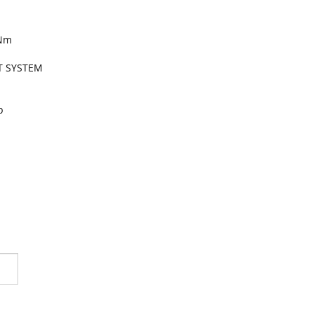
5Nm
RT SYSTEM
p