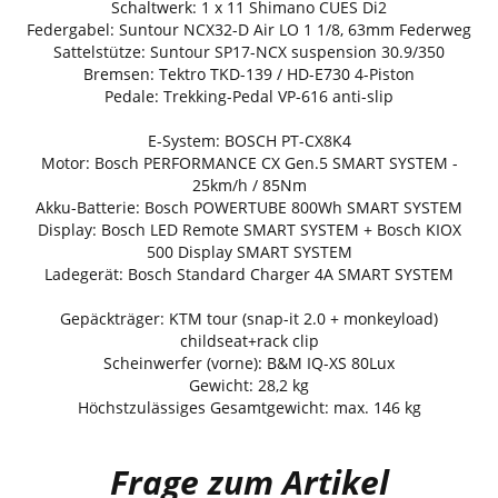
Schaltwerk: 1 x 11 Shimano CUES Di2
Federgabel: Suntour NCX32-D Air LO 1 1/8, 63mm Federweg
Sattelstütze: Suntour SP17-NCX suspension 30.9/350
Bremsen: Tektro TKD-139 / HD-E730 4-Piston
Pedale: Trekking-Pedal VP-616 anti-slip
E-System: BOSCH PT-CX8K4
Motor: Bosch PERFORMANCE CX Gen.5 SMART SYSTEM -
25km/h / 85Nm
Akku-Batterie: Bosch POWERTUBE 800Wh SMART SYSTEM
Display: Bosch LED Remote SMART SYSTEM + Bosch KIOX
500 Display SMART SYSTEM
Ladegerät: Bosch Standard Charger 4A SMART SYSTEM
Gepäckträger: KTM tour (snap-it 2.0 + monkeyload)
childseat+rack clip
Scheinwerfer (vorne): B&M IQ-XS 80Lux
Gewicht: 28,2 kg
Höchstzulässiges Gesamtgewicht: max. 146 kg
Frage zum Artikel