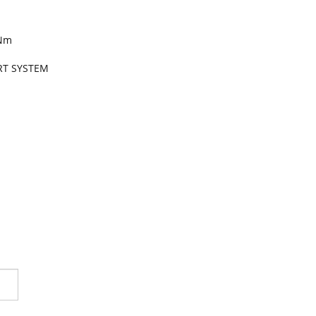
5Nm
ART SYSTEM