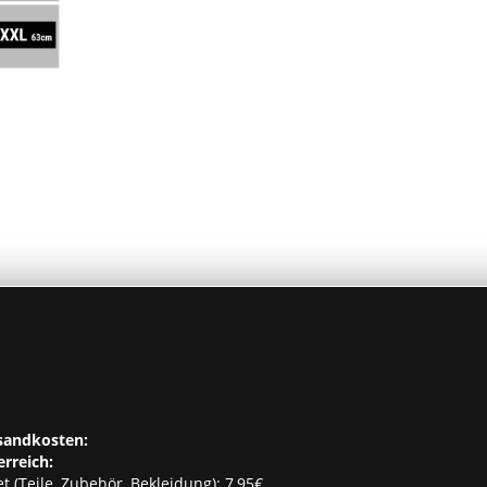
sandkosten:
erreich:
t (Teile, Zubehör, Bekleidung): 7,95€