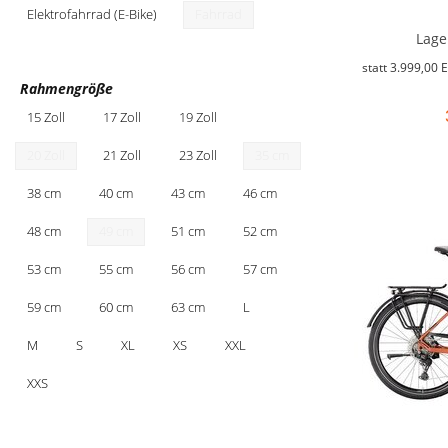
Elektrofahrrad (E-Bike)
Fahrrad
Lage
statt
3.999,00 
Rahmengröße
15 Zoll
17 Zoll
19 Zoll
20 Zoll
21 Zoll
23 Zoll
35 cm
38 cm
40 cm
43 cm
46 cm
48 cm
49 cm
51 cm
52 cm
53 cm
55 cm
56 cm
57 cm
59 cm
60 cm
63 cm
L
M
S
XL
XS
XXL
XXS