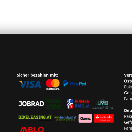
Sicher bezahlen mit:
Ver
Öst
Pake
Gef
Fahr
Deu
Pake
Gef
Fahr