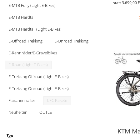
statt
3.699,00 
E-MTB Fully (Light E-Bikes)
E-MTB Hardtail
E-MTB Hardtail (Light E-Bikes)
E-Offroad Trekking
E-Onroad Trekking
E-Rennräder/E-Gravelbikes
E-Road (Light E-Bikes)
E-Trekking Offroad (Light E-Bikes)
E-Trekking Onroad (Light E-Bikes)
Flaschenhalter
LFC Pakete
Neuheiten
OUTLET
KTM Mac
Typ