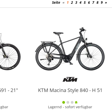
Seite
«
1
2
3
4
5
6
7
8
9
»
91 - 21"
KTM Macina Style 840 - H 51
ügbar
Lagernd - sofort verfügbar