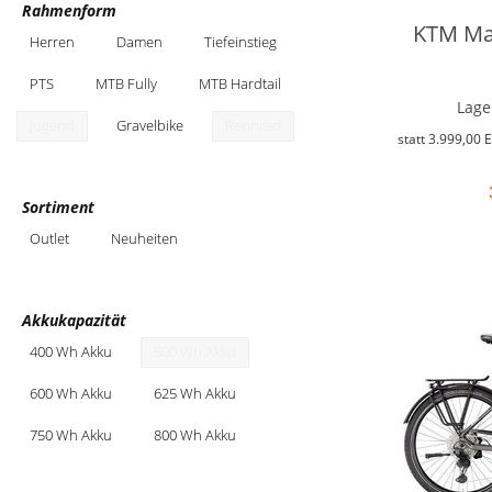
Rahmenform
KTM Mac
Herren
Damen
Tiefeinstieg
PTS
MTB Fully
MTB Hardtail
Lage
Jugend
Gravelbike
Rennrad
statt
3.999,00 
Sortiment
Outlet
Neuheiten
Akkukapazität
400 Wh Akku
500 Wh Akku
600 Wh Akku
625 Wh Akku
750 Wh Akku
800 Wh Akku