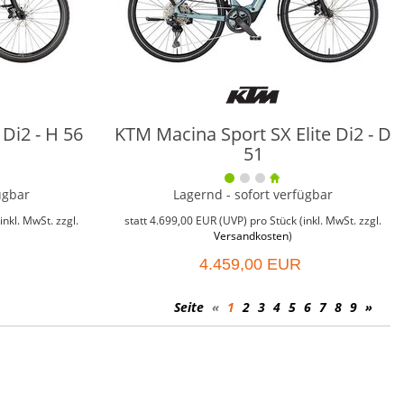
Di2 - H 56
KTM Macina Sport SX Elite Di2 - D
51
ügbar
Lagernd - sofort verfügbar
inkl. MwSt. zzgl.
statt
4.699,00 EUR
(
UVP
) pro Stück (inkl. MwSt. zzgl.
Versandkosten
)
4.459,00 EUR
Seite
«
1
2
3
4
5
6
7
8
9
»