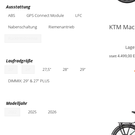
Ausstattung
ABS
GPS Connect Module
LFC
KTM Macin
Nabenschaltung
Riemenantrieb
Rücktrittsbremse
Lage
statt
4.499,00 
Laufradgröße
20"
24"
27,5"
28"
29"
DIMMIX: 29" & 27" PLUS
Modelljahr
2022
2025
2026