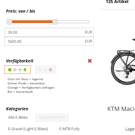
125 Artikel
NEUHEITEN
Preis: von / bis
FAHRRADZUBEHÖR
EUR
FAHRRADTEILE
EUR
Verfügbarkeit
Grün mit Haus = lagernd
Grüner Punkt = bestellbar
Orange = Verfügbarkeit anfragen
Rot = Ausverkauft
KTM Macin
Kategorien
Alle E-Bikes
AUSVERKAUFT
Lage
E-Gravel (Light E-Bikes)
E-MTB Fully