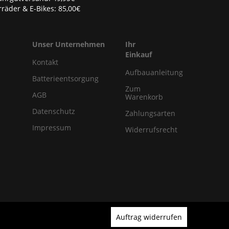
räder & E-Bikes: 85,00€
Unser Unternehmen
Ihr
Einkauf
Kontakt
Aufbauanleitung
Batterieentsorgung
Zum
AGB
Warenkorb
Datenschutz
Zahlungsarten
Impressum
Widerrufsrecht
Auftrag widerrufen