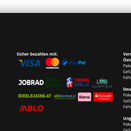
Sicher bezahlen mit:
Ver
Öst
Pake
Gef
Fahr
Deu
Pake
Gef
Fahr
Ung
Pake
Gef