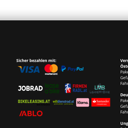
Sicher bezahlen mit:
Ver
Öst
Pake
Gef
Fahr
Deu
Pake
Gef
Fahr
Ung