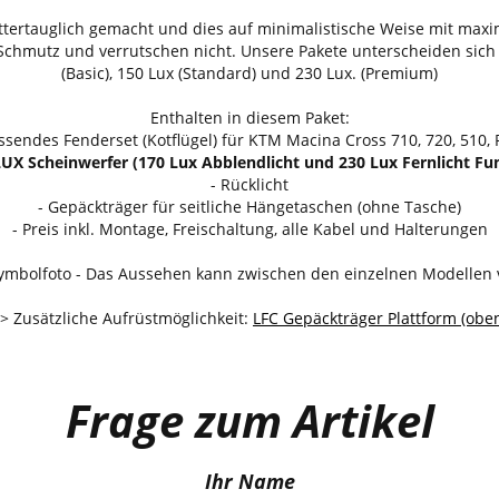
ttertauglich gemacht und dies auf minimalistische Weise mit maxima
Schmutz und verrutschen nicht. Unsere Pakete unterscheiden sich re
(Basic), 150 Lux (Standard) und 230 Lux. (Premium)
Enthalten in diesem Paket:
ssendes Fenderset (Kotflügel) für KTM Macina Cross 710, 720, 510,
LUX Scheinwerfer (170 Lux Abblendlicht und 230 Lux Fernlicht Fu
- Rücklicht
- Gepäckträger für seitliche Hängetaschen (ohne Tasche)
- Preis inkl. Montage, Freischaltung, alle Kabel und Halterungen
ymbolfoto - Das Aussehen kann zwischen den einzelnen Modellen v
> Zusätzliche Aufrüstmöglichkeit:
LFC Gepäckträger Plattform (obe
Frage zum Artikel
Ihr Name