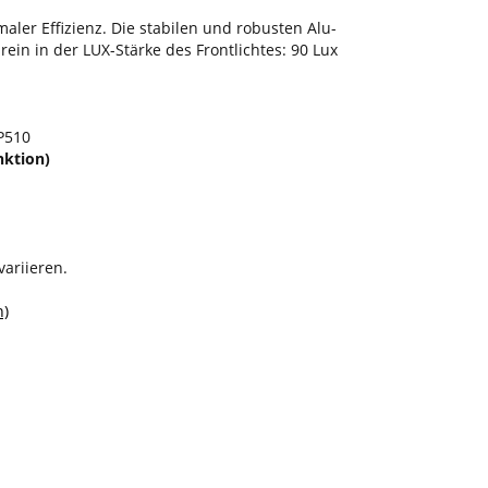
ler Effizienz. Die stabilen und robusten Alu-
in in der LUX-Stärke des Frontlichtes: 90 Lux
 P510
nktion)
ariieren.
n)