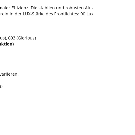
ler Effizienz. Die stabilen und robusten Alu-
in in der LUX-Stärke des Frontlichtes: 90 Lux
s), 693 (Glorious)
nktion)
ariieren.
n)