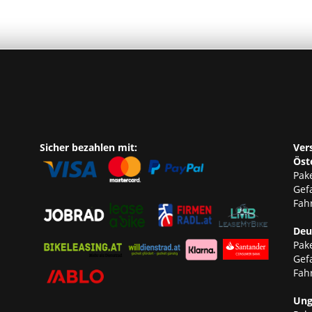
Sicher bezahlen mit:
Ver
Öst
Pake
Gef
Fahr
Deu
Pake
Gef
Fahr
Ung