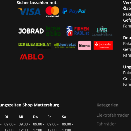
Sicher bezahlen mit:
Ver
Öst
Pake
Gef
Fahr
Deu
Pake
Gef
Fahr
Ung
Pake
Gef
Fahr
ungszeiten Shop Mattersburg
Kategorien
Elektrofahrräder
Di
Mi
Do
Fr
Sa
Fahrräder
-
09:00 -
09:00 -
09:00 -
09:00 -
09:00 -
12:00
12:00
12:00
12:00
13:00