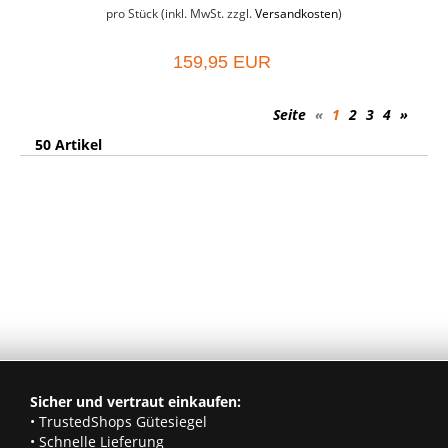
pro Stück (inkl. MwSt. zzgl.
Versandkosten
)
159,95 EUR
Seite
«
1
2
3
4
»
50 Artikel
Sicher und vertraut einkaufen:
• TrustedShops Gütesiegel
• Schnelle Lieferung